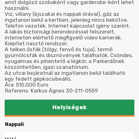
amit dolgózó szobaként vagy garderobe-ként lehet
használni.
Viz, villany (éjszakai és nappali órával), gáz az
ingatanon belül a kertben, jelenleg nincs bekötve.
Telefon vezeték, Internet kapcsolat igény szerint.
A lakás biztonsági berendezéssel felszerelt,
interneten elérhető megfigyelő video kamerák.
Kiépítet riasztó rendszer.
A telken ősfák (tölgy, fenyő és tuja), termő
gyümölcsfák és disznövények találhatók. Csöndes,
nyugalmas és pihentető a légkör, a Parkerdőnek
köszönhetően, igazi szanatórium.
Az utcai bejáratnál az ingatlanon belül található
egy fedett gépkocsibeálló.
Ára: 515.000 Euro
Referens: Karkus Ágnes 30-211-0559
Helyiségek
Nappali