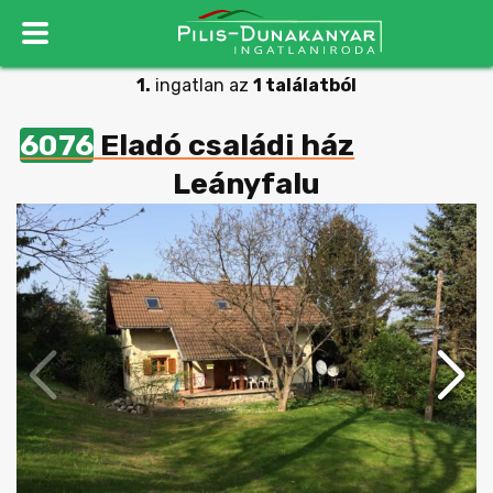
1.
ingatlan az
1 találatból
6076
Eladó családi ház
Leányfalu