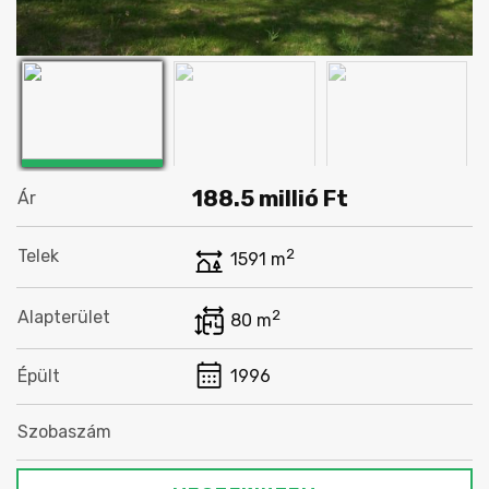
188.5
millió Ft
Ár
Telek
2
1591 m
Alapterület
2
80 m
Épült
1996
Szobaszám