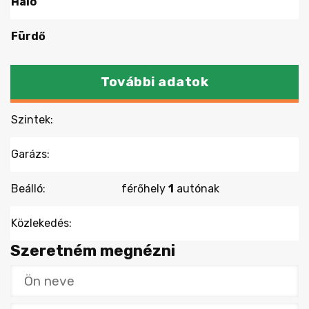
Háló
Fürdő
További adatok
Szintek:
Garázs:
Beálló:
férőhely
1
autónak
Közlekedés:
Szeretném megnézni