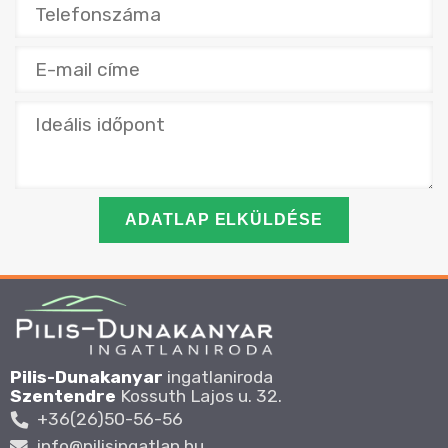
ADATLAP ELKÜLDÉSE
Pilis-Dunakanyar
ingatlaniroda
Szentendre
Kossuth Lajos u. 32.
+36(26)50-56-56
i
n
f
o@
pili
singatla
n.hu