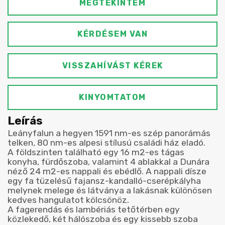
MEGTEKINTEM
KÉRDÉSEM VAN
VISSZAHÍVÁST KÉREK
KINYOMTATOM
Leírás
Leányfalun a hegyen 1591 nm-es szép panorámás
telken, 80 nm-es alpesi stílusú családi ház eladó.
A földszinten található egy 16 m2-es tágas
konyha, fürdőszoba, valamint 4 ablakkal a Dunára
néző 24 m2-es nappali és ebédlő. A nappali dísze
egy fa tüzelésű fajansz-kandalló-cserépkályha
melynek melege és látványa a lakásnak különösen
kedves hangulatot kölcsönöz.
A fagerendás és lambériás tetőtérben egy
közlekedő, két hálószoba és egy kissebb szoba